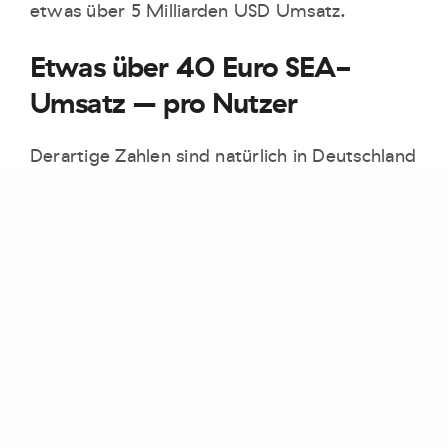
etwas über 5 Milliarden USD Umsatz.
Etwas über 40 Euro SEA-
Umsatz – pro Nutzer
Derartige Zahlen sind natürlich in Deutschland
längst nicht zu erreichen. So betrug der
Umsatz mit Suchmaschinenwerbung (SEA) im
Jahr 2016 gerade einmal 2,42 Milliarden
Euro. Das bedeutet, in Deutschland wurden
von den Anbietern wie Google, Bing & Co.
statistisch betrachtet 44,13 Euro erzielt –
von jedem der mittlerweile etwas über 60
Millionen Internetnutzer.
Fazit:
An Google kommt kaum jemand