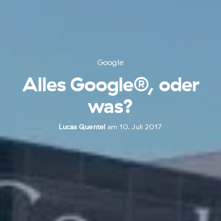
Google
Alles Google®, oder
was?
Lucas Quentel
am 10. Juli 2017