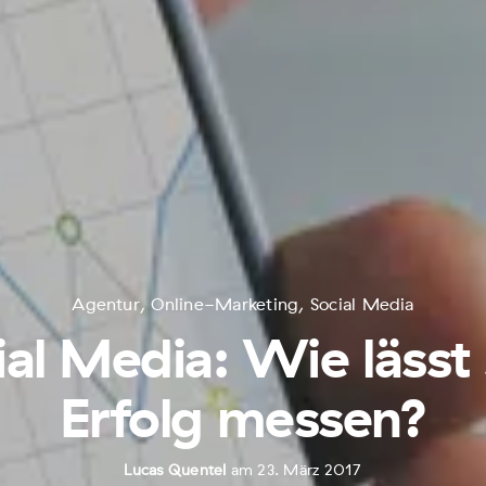
Agentur
,
Online-Marketing
,
Social Media
ial Media: Wie lässt 
Erfolg messen?
Lucas Quentel
am 23. März 2017